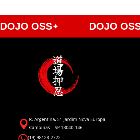
OJO OSS
DOJO OSS
✦
R. Argentina, 51 Jardim Nova Europa

Campinas – SP 13040-146

(19) 98128-2722