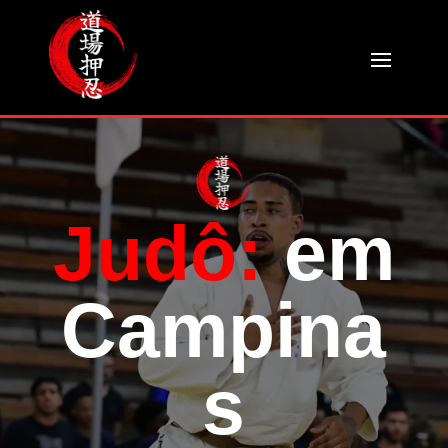
Judô:
em
Campina
s