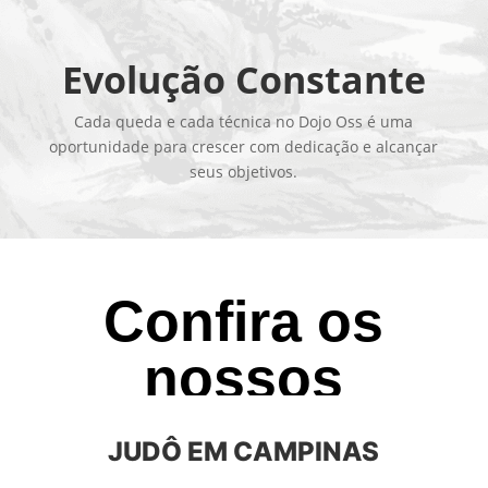
Evolução Constante
Cada queda e cada técnica no Dojo Oss é uma
oportunidade para crescer com dedicação e alcançar
seus objetivos.
Confira os
nossos
horários
JUDÔ EM CAMPINAS