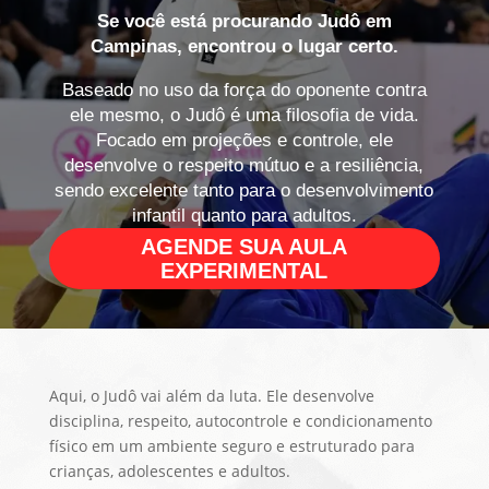
Se você está procurando Judô em
Campinas, encontrou o lugar certo.
Baseado no uso da força do oponente contra
ele mesmo, o Judô é uma filosofia de vida.
Focado em projeções e controle, ele
desenvolve o respeito mútuo e a resiliência,
sendo excelente tanto para o desenvolvimento
infantil quanto para adultos.
AGENDE SUA AULA
EXPERIMENTAL
Aqui, o Judô vai além da luta. Ele desenvolve
disciplina, respeito, autocontrole e condicionamento
físico em um ambiente seguro e estruturado para
crianças, adolescentes e adultos.