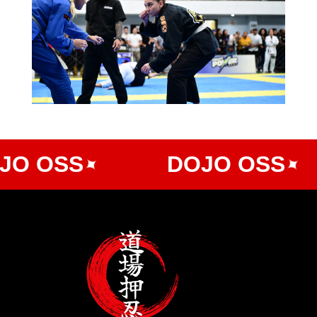
O OSS
DOJO OSS
✦
✦