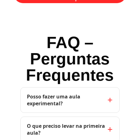
FAQ –
Perguntas
Frequentes
Posso fazer uma aula
experimental?
Sim! Inclusive, nós recomendamos.
É a melhor forma de você
O que preciso levar na primeira
conhecer nossa estrutura, os
aula?
professores e sentir a energia de