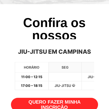
Confira os
nossos
horários
JIU-JITSU EM CAMPINAS
HORÁRIO
SEG
TER
11:00 – 12:15
JIU-JITSU 🥋
17:00 – 18:15
JIU-JITSU 🥋
QUERO FAZER MINHA
INSCRIÇÃO